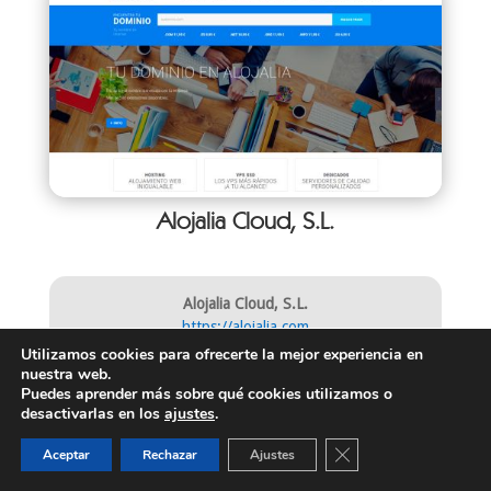
Alojalia Cloud, S.L.
Alojalia Cloud, S.L.
https://alojalia.com
Teléfono gratuito:
900 69 68 29
Utilizamos cookies para ofrecerte la mejor experiencia en
nuestra web.
Teléfono:
(+34) 910 91 21 31
Puedes aprender más sobre qué cookies utilizamos o
e-mail:
info@alojalia.com
desactivarlas en los
ajustes
.
Cerrar el banner de 
Aceptar
Rechazar
Ajustes